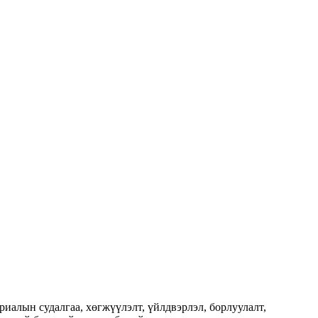
алын судалгаа, хөгжүүлэлт, үйлдвэрлэл, борлуулалт,