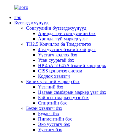
Гэр
Бүтээгдэхүүнүүд
Сонгуулийн бүтээгдэхүүнүүд
Арилдаггүй сонгуулийн бэх
Арилдаггүй маркер үзэг
TIJ2.5 Кодчилол ба Тэмдэглэгээ
45si уусгагч бэхний хайрцаг
Уусгагч кодлох бэх
Усан суурьтай бэх
HP 45A 51645A бэхний картридж
CISS цэнэглэх систем
Кодлох хэвлэгч
Бичих үзэгний маркер бэх
Үзэгний бэх
Цагаан самбарын маркер үзэг бэх
Байнгын маркер үзэг бэх
Спиртийн бэх
Бэхэн хэвлэгч бэх
Будагч бэх
Пигментийн бэх
Эко уусгагч бэх
Уусгагч бэх