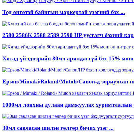
Тод өнгөтэй байнгын маркертай үзэгний бэх ...
2580 2586K 2588 2589 2590 HP уусгагч бэхний кар
Хятад үйлдвэрийн 80мл арилдаггүй бэх 15% мөнгө
Epson/Mimaki/Roland/Mutoh/Canon-д зориулсан пи
1000мл лонхны дулаан дамжуулах хуримтлалын бэ
30мл савласан шилэн гөлгөр бичих үзэг ...