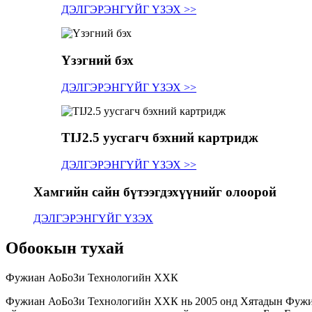
ДЭЛГЭРЭНГҮЙГ ҮЗЭХ >>
Үзэгний бэх
ДЭЛГЭРЭНГҮЙГ ҮЗЭХ >>
TIJ2.5 уусгагч бэхний картридж
ДЭЛГЭРЭНГҮЙГ ҮЗЭХ >>
Хамгийн сайн бүтээгдэхүүнийг олоорой
ДЭЛГЭРЭНГҮЙГ ҮЗЭХ
Обоокын тухай
Фужиан АоБоЗи Технологийн ХХК
Фужиан АоБоЗи Технологийн ХХК нь 2005 онд Хятадын Фужиан 