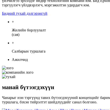
үйлчилгээ эрхэлдэг өндөр технологийн компани юм. Бид Epson, 
тэргүүлэгч үйлдвэрлэгч, мэргэжилтэн удирдагч юм.
Бидний тухай дэлгэрэнгүй
+
Жилийн борлуулалт
(сая)
+
Салбарын туршлага
Ажилчид
манай бүтээгдэхүүн
Чанарыг нэн тэргүүнд тавих бүтээгдэхүүний концепцийг барим
туршлага, бэхэн тийрэлтэт шийдлүүдийг санал болгоно.