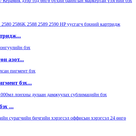
тридж...
н азот...
гмент бэх...
х ...