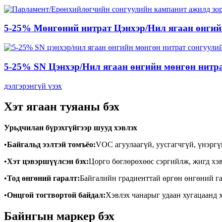
5-25% Мөнгөний нитрат Цэнхэр/Нил ягаан өнгий
5-25% SN Цэнхэр/Нил ягаан өнгийн мөнгөн нитра
дэлгэрэнгүй үзэх
Хэт ягаан туяаны бэх
Урьдчилан бүрэхгүйгээр шууд хэвлэх
•
Байгальд ээлтэй томъёо:
VOC агуулаагүй, уусгагчгүй, үнэргү
•
Хэт цэвэршүүлсэн бэх:
Цорго бөглөрөхөөс сэргийлж, жигд хэ
•
Тод өнгөний гаралт:
Байгалийн градиенттай өргөн өнгөний га
•
Онцгой тогтвортой байдал:
Хэвлэх чанарыг удаан хугацаанд х
Байнгын маркер бэх