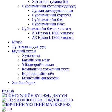
Хэт ягаан туяаны бэх
Сублимацийн бүтээгдэхүүнүүд
Дулаан дамжуулагч цаас
Сублимацийн бүрхүүл
Сублимацийн бэх
Сублимацийн цаас
Сублимацийн бэхэн хэвлэгч
А3 Epson L1800 хэвлэгч
А3 Epson L1300 хэвлэгч
Мэдээ
Түгээмэл асуултууд
Бидний тухай
Хүндэтгэл
Багийн хэв маяг
Үйлдвэрийн аялал
Компанийн хөгжлийн түүх
Корпорацийн соёл
Бизнесийн философи
Холбоо барих
English