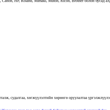
Canon, HP, Roland, Mimaki, Mutoh, Ricoh, Brother болон бусад 
талж, судалгаа, хөгжүүлэлтийн хөрөнгө оруулалтаа үргэлжлүүлэ