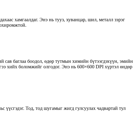
хаас хамгаалдаг. Энэ нь тууз, хуванцар, шил, металл зэрэг
 тохиромжтой.
ий сав баглаа боодол, өдөр тутмын химийн бүтээгдэхүүн, эмийн
эгээ хийх боломжийг олгодог. Энэ нь 600×600 DPI хүртэл өндөр
льс үүсгэдэг. Тод, тод шугамыг жигд гулсуулах чадвартай тул