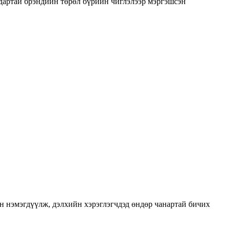
алдартай брэндийн төрөл бүрийн чиглэлээр мэргэшсэн
н нэмэгдүүлж, дэлхийн хэрэглэгчдэд өндөр чанартай бичих