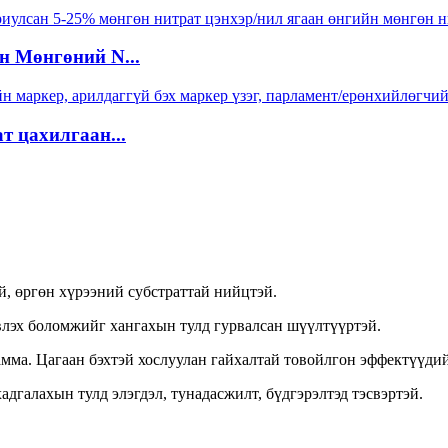
н Мөнгөний N...
т цахилгаан...
й, өргөн хүрээний субстраттай нийцтэй.
влэх боломжийг хангахын тулд гурвалсан шүүлтүүртэй.
мма. Цагаан бэхтэй хослуулан гайхалтай товойлгон эффектүүдий
адгалахын тулд элэгдэл, тунадасжилт, бүдгэрэлтэд тэсвэртэй.