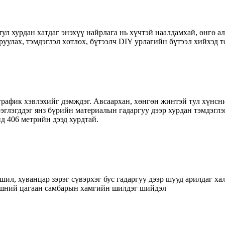
 хурдан хатдаг энэхүү найрлага нь хүчтэй наалдамхай, өнгө алда
одруулах, тэмдэглэл хөтлөх, бүтээлч DIY урлагийн бүтээл хийхэд
 график хэвлэхийг дэмждэг. Авсаархан, хөнгөн жинтэй тул хүнсн
рэглэгддэг янз бүрийн материалын гадаргуу дээр хурдан тэмдэгл
д 406 метрийн дээд хурдтай.
шил, хуванцар зэрэг сүвэрхэг бус гадаргуу дээр шууд арилдаг ха
үвшний цагаан самбарын хамгийн шилдэг шийдэл