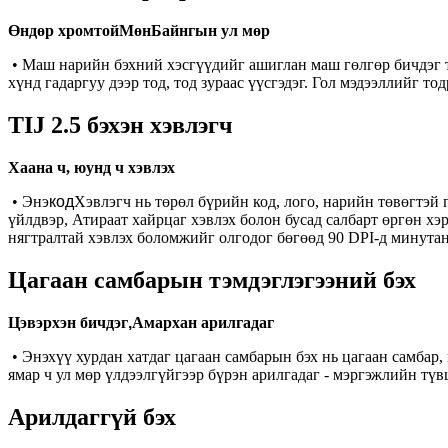
Өндөр хромтой
Мөн
Байнгын ул мөр
• Маш нарийн бэхний хэсгүүдийг ашиглан маш гөлгөр бичдэг тул
хүнд гадаргуу дээр тод, тод зураас үүсгэдэг. Гол мэдээллийг т
TIJ 2.5 бэхэн хэвлэгч
Хаана ч, юунд ч хэвлэх
• Энэ
код
Хэвлэгч нь төрөл бүрийн код, лого, нарийн төвөгтэй
үйлдвэр, Атираат хайрцаг хэвлэх болон бусад салбарт өргөн хэ
нягтралтай хэвлэх боломжийг олгодог бөгөөд 90 DPI-д минутан
Цагаан самбарын тэмдэглэгээний бэх
Цэвэрхэн бичдэг
,
Амархан арилгадаг
• Энэхүү хурдан хатдаг цагаан самбарын бэх нь цагаан самбар, 
ямар ч ул мөр үлдээлгүйгээр бүрэн арилгадаг - мэргэжлийн т
Арилдаггүй бэх