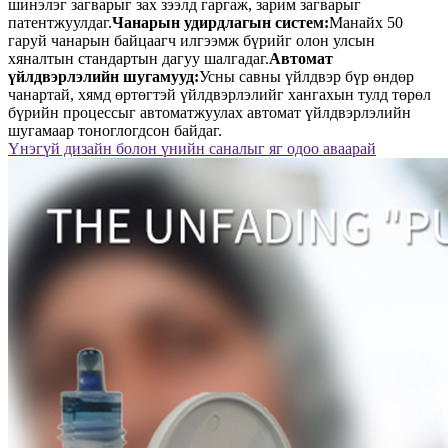
шинэлэг загварыг зах зээлд гаргаж, зарим загварыг
патентжуулдаг.
Чанарын удирдлагын систем:
Манайх 50
гаруй чанарын байцаагч илгээмж бүрийг олон улсын
хяналтын стандартын дагуу шалгадаг.
Автомат
үйлдвэрлэлийн шугамууд:
Усны савны үйлдвэр бүр өндөр
чанартай, хямд өртөгтэй үйлдвэрлэлийг хангахын тулд төрөл
бүрийн процессыг автоматжуулах автомат үйлдвэрлэлийн
шугамаар тоноглогдсон байдаг.
Үнэгүй дизайн болон үнийн саналыг яг одоо аваарай