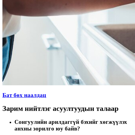
Бат бөх наалдац
Зарим нийтлэг асуултуудын талаар
Сонгуулийн арилдаггүй бэхийг хөгжүүлэх
анхны зорилго юу байв?