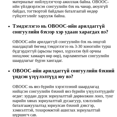
материалыг нийлүүлэгчээр ажиллаж байна. OBOOC-
ийн үйлдвэрлэсэн сонгуулийн бэх нь чанар, аюулгүй
байдал, тогтвортой байдлын баталгаатай өндөр
гүйцэтгэлийг харуулж байна.
Тэмдэглэгээ нь OBOOC-ийн арилдаггүй
сонгуулийн бэхээр хэр удаан харагдах вэ?
OBOOC-ийн арилдаггүй сонгуулийн бэх нь онцгой
наалдацтай бөгөөд тэмдэглэгээ нь 3-30 хоногийн турш
бүдгэрдэггүй (арьсны төрөл, хүрээлэн буй орчны
нөхцлөөс хамаарч өөр өөр), парламентын сонгуулийн
шаардлагыг бүрэн хангадаг.
OBOOC-ийн арилдаггүй сонгуулийн бэхний
үндсэн үзүүлэлтүүд юу вэ?
OBOOC нь янз бүрийн хэрэглээний шаардлагад
нийцсэн сонгуулийн бэхний янз бүрийн үзүүлэлтүүдийг
өгдөг: хурдан дүрэх зориулалттай дөрвөлжин лонх, тунг
нарийн хянах зориулалттай дусаагуур, хэвлэлийн
баталгаажуулалтад зориулсан бэхний дэвсгэр,
хэмнэлттэй, тохиромжтой ашиглах зориулалттай
шүршигч сав.