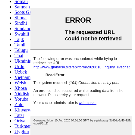
Somali
Samoan
Scots Gaelic
Shona
Sindhi
Sundanese
Swahili
Tajik
Tamil
Telugu
Thai
Ukrainian
Urdu
Uzbek
Vietnamese
Welsh
Xhosa
Yiddish
Yoruba
Zulu
Kinyarwanda
Tatar
Oriya
Turkmen
Uyghur