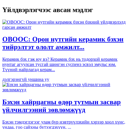
Үйлдвэрлэгчээс авсан мэдлэг
OBOOC: Орон нутгийн керамик бэхэн
тийрэлтэт ололт амжилт...
Керамик бэх гэж юу вэ? Керамик бэх нь тодорхой керамик
нунтаг агуулсан тусгай шингэн суспенз эсвэл эмульс юм.
Түүний найрлагад керам...
дэлгэрэнгүй уншина уу
Бэхэн хайрцагны өдөр тутмын засвар
үйлчилгээний зөвлөмжүүд
Бэхэн тэмдэглэгээг улам бүр нэвтрүүлэхийн хэрээр хоол хүнс,
ундаа, гоо сайхны бүтээгдэхүүн, ...