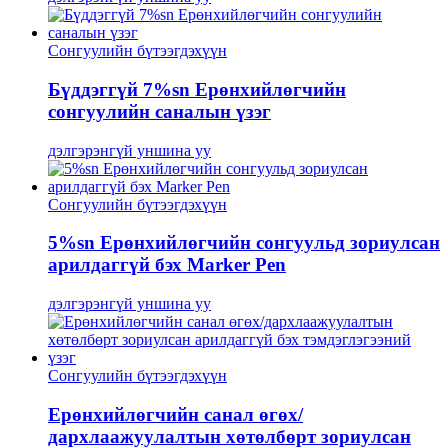
Сонгуулийн бүтээгдэхүүн
Бүддэггүй 7%sn Ерөнхийлөгчийн
сонгуулийн саналын үзэг
дэлгэрэнгүй уншина уу
Сонгуулийн бүтээгдэхүүн
5%sn Ерөнхийлөгчийн сонгуульд зориулсан
арилдаггүй бэх Marker Pen
дэлгэрэнгүй уншина уу
Сонгуулийн бүтээгдэхүүн
Ерөнхийлөгчийн санал өгөх/
дархлаажуулалтын хөтөлбөрт зориулсан