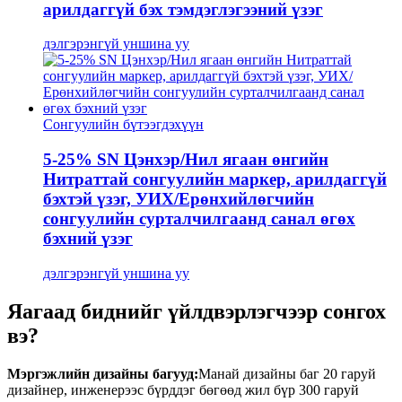
арилдаггүй бэх тэмдэглэгээний үзэг
дэлгэрэнгүй уншина уу
Сонгуулийн бүтээгдэхүүн
5-25% SN Цэнхэр/Нил ягаан өнгийн
Нитраттай сонгуулийн маркер, арилдаггүй
бэхтэй үзэг, УИХ/Ерөнхийлөгчийн
сонгуулийн сурталчилгаанд санал өгөх
бэхний үзэг
дэлгэрэнгүй уншина уу
Яагаад биднийг үйлдвэрлэгчээр сонгох
вэ?
Мэргэжлийн дизайны багууд:
Манай дизайны баг 20 гаруй
дизайнер, инженерээс бүрддэг бөгөөд жил бүр 300 гаруй