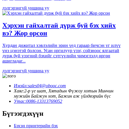
дэлгэрэнгүй уншина уу
Хэрхэн гайхалтай дүрж буй бэх хийх
вэ? Жор орсон
Хурдан дижитал хэвлэлийн эрин үед гараар бичсэн үг илүү
үнэ цэнэтэй болсон. Усан оргилуур үзэг, сойзноос ялгаатай
дүрж буй үзэгний бэхийг сэтгүүлийн чимэглэлд өргөн
ашигладаг...
дэлгэрэнгүй уншина уу
Имэйл:
sales04@obooc.com
Хаяг:
2-р үе шат, Хятадын Фүжоу хотын Минчин
мужийн Байжун хот, Бажин аж үйлдвэрийн бүс
Утас:
0086-13313769052
Бүтээгдэхүүн
Бэхэн принтерийн бэх