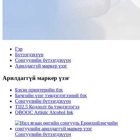
Гэр
Бүтээгдэхүүн
Сонгуулийн бүтээгдэхүүн
Арилдаггүй маркер үзэг
Арилдаггүй маркер үзэг
Бэхэн принтерийн бэх
Бичгийн үзэг тэмдэглэгээний бэх
Сонгуулийн бүтээгдэхүүн
TIJ2.5 Кодлолт ба тэмдэглэгээ
OBOOC Artistic Alcohol Ink
Сонгуулийн бүтээгдэхүүн