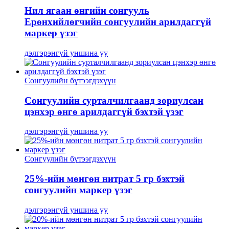
Нил ягаан өнгийн сонгууль
Ерөнхийлөгчийн сонгуулийн арилдаггүй
маркер үзэг
дэлгэрэнгүй уншина уу
Сонгуулийн бүтээгдэхүүн
Сонгуулийн сурталчилгаанд зориулсан
цэнхэр өнгө арилдаггүй бэхтэй үзэг
дэлгэрэнгүй уншина уу
Сонгуулийн бүтээгдэхүүн
25%-ийн мөнгөн нитрат 5 гр бэхтэй
сонгуулийн маркер үзэг
дэлгэрэнгүй уншина уу