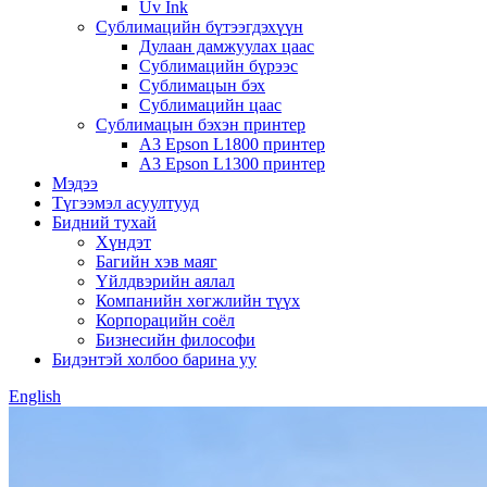
Uv Ink
Сублимацийн бүтээгдэхүүн
Дулаан дамжуулах цаас
Сублимацийн бүрээс
Сублимацын бэх
Сублимацийн цаас
Сублимацын бэхэн принтер
A3 Epson L1800 принтер
A3 Epson L1300 принтер
Мэдээ
Түгээмэл асуултууд
Бидний тухай
Хүндэт
Багийн хэв маяг
Үйлдвэрийн аялал
Компанийн хөгжлийн түүх
Корпорацийн соёл
Бизнесийн философи
Бидэнтэй холбоо барина уу
English