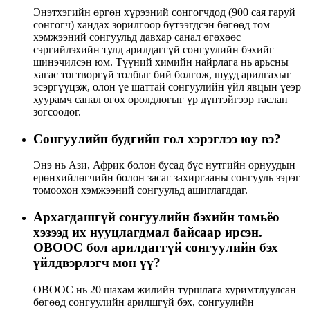
Энэтхэгийн өргөн хүрээний сонгогчдод (900 сая гаруй
сонгогч) хандах зорилгоор бүтээгдсэн бөгөөд том
хэмжээний сонгуульд давхар санал өгөхөөс
сэргийлэхийн тулд арилдаггүй сонгуулийн бэхийг
шинэчилсэн юм. Түүний химийн найрлага нь арьсны
хагас тогтворгүй толбыг бий болгож, шууд арилгахыг
эсэргүүцэж, олон үе шаттай сонгуулийн үйл явцын үеэр
хуурамч санал өгөх оролдлогыг үр дүнтэйгээр таслан
зогсоодог.
Сонгуулийн будгийн гол хэрэглээ юу вэ?
Энэ нь Ази, Африк болон бусад бүс нутгийн орнуудын
ерөнхийлөгчийн болон засаг захиргааны сонгууль зэрэг
томоохон хэмжээний сонгуульд ашиглагддаг.
Архагдашгүй сонгуулийн бэхийн томьёо
хэзээд их нууцлагдмал байсаар ирсэн.
OBOOC бол арилдаггүй сонгуулийн бэх
үйлдвэрлэгч мөн үү?
OBOOC нь 20 шахам жилийн туршлага хуримтлуулсан
бөгөөд сонгуулийн арилшгүй бэх, сонгуулийн