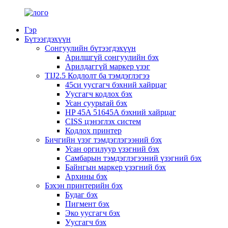
Гэр
Бүтээгдэхүүн
Сонгуулийн бүтээгдэхүүн
Арилшгүй сонгуулийн бэх
Арилдаггүй маркер үзэг
TIJ2.5 Кодлолт ба тэмдэглэгээ
45си уусгагч бэхний хайрцаг
Уусгагч кодлох бэх
Усан суурьтай бэх
HP 45A 51645A бэхний хайрцаг
CISS цэнэглэх систем
Кодлох принтер
Бичгийн үзэг тэмдэглэгээний бэх
Усан оргилуур үзэгний бэх
Самбарын тэмдэглэгээний үзэгний бэх
Байнгын маркер үзэгний бэх
Архины бэх
Бэхэн принтерийн бэх
Будаг бэх
Пигмент бэх
Эко уусгагч бэх
Уусгагч бэх