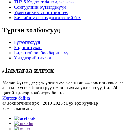
TIJ2.5 Кодлолт ба тэмдэглэгээ
Сонгуулийн бүтээгдэхүүн
Уран сайхны спиртийн бэх
Бичгийн үзэг тэмдэглэгээний бэх
Түргэн холбоосууд
Бүтээгдэхүүн
Бидний тухай
Бидэнтэй холбоо барина уу
Үйлдвэрийн аялал
Лавлагаа илгээх
Манай бүтээгдэхүүн, үнийн жагсаалттай холбоотой лавлагаа
авахыг хүсвэл бидэн рүү имэйл хаягаа үлдээнэ үү, бид 24
цагийн дотор холбогдох болно.
Илгээж байна
© Зохиогчийн эрх - 2010-2025 : Бүх эрх хуулиар
хамгаалагдсан.