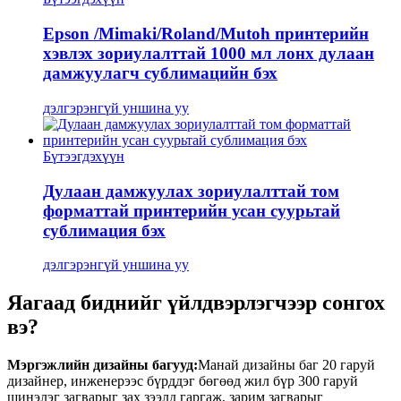
Epson /Mimaki/Roland/Mutoh принтерийн
хэвлэх зориулалттай 1000 мл лонх дулаан
дамжуулагч сублимацийн бэх
дэлгэрэнгүй уншина уу
Бүтээгдэхүүн
Дулаан дамжуулах зориулалттай том
форматтай принтерийн усан суурьтай
сублимация бэх
дэлгэрэнгүй уншина уу
Яагаад биднийг үйлдвэрлэгчээр сонгох
вэ?
Мэргэжлийн дизайны багууд:
Манай дизайны баг 20 гаруй
дизайнер, инженерээс бүрддэг бөгөөд жил бүр 300 гаруй
шинэлэг загварыг зах зээлд гаргаж, зарим загварыг