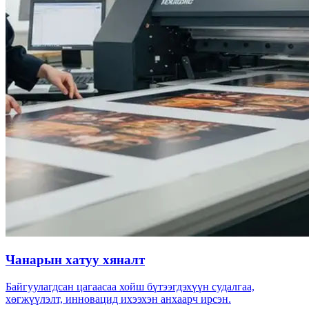
Чанарын хатуу хяналт
Байгуулагдсан цагаасаа хойш бүтээгдэхүүн судалгаа,
хөгжүүлэлт, инновацид ихээхэн анхаарч ирсэн.