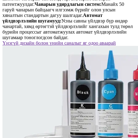
патентжуулдаг.
Чанарын удирдлагын систем:
Манайх 50
гаруй чанарын байцаагч илгээмж бүрийг олон улсын
хяналтын стандартын дагуу шалгадаг.
Автомат
үйлдвэрлэлийн шугамууд:
Усны савны үйлдвэр бүр өндөр
чанартай, хямд өртөгтэй үйлдвэрлэлийг хангахын тулд төрөл
бүрийн процессыг автоматжуулах автомат үйлдвэрлэлийн
шугамаар тоноглогдсон байдаг.
Үнэгүй дизайн болон үнийн саналыг яг одоо аваарай