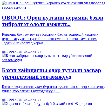
OBOOC: Орон нутгийн керамик бэхэн
тийрэлтэт ололт амжилт...
Керамик бэх гэж юу вэ? Керамик бэх нь тодорхой керамик
нунтаг агуулсан тусгай шингэн суспенз эсвэл эмульс юм.
Түүний найрлагад керам...
дэлгэрэнгүй уншина уу
Бэхэн хайрцагны өдөр тутмын засвар
үйлчилгээний зөвлөмжүүд
Бэхэн тэмдэглэгээг улам бүр нэвтрүүлэхийн хэрээр хоол хүнс,
ундаа, гоо сайхны бүтээгдэхүүн, ...
дэлгэрэнгүй уншина уу