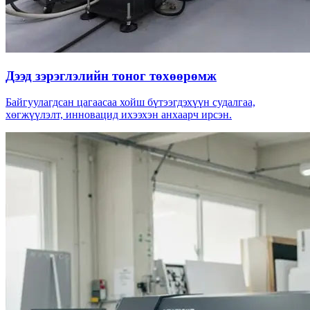
Дээд зэрэглэлийн тоног төхөөрөмж
Байгуулагдсан цагаасаа хойш бүтээгдэхүүн судалгаа,
хөгжүүлэлт, инновацид ихээхэн анхаарч ирсэн.