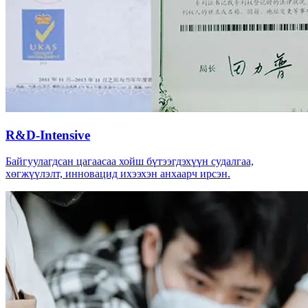
R&D-Intensive
Байгуулагдсан цагаасаа хойш бүтээгдэхүүн судалгаа,
хөгжүүлэлт, инновацид ихээхэн анхаарч ирсэн.