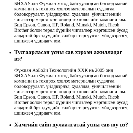
БНХАУ-ын Фүжиан хотод байгуулагдсан бөгөөд манай
компани нь тохирох хэвлэх материалын судалгаа,
боловсруулалт, үйлдвэрлэл, худалдаа, үйлчилгээний
чиглэлээр мэргэшсэн өндөр технологийн компани юм.
Бид Epson, Canon, HP, Roland, Mimaki, Mutoh, Ricoh,
Brother болон төрөл бүрийн чиглэлээр мэргэшсэн бусад
алдартай брэндүүдийн салбарт тэргүүлэгч үйлдвэрлэгч,
шинжээч удирдагч юм.
Тусгаарласан усны сав хэрхэн ажилладаг
вэ?
Фүжиан АоБоЗи Технологийн ХХК нь 2005 онд
БНХАУ-ын Фүжиан хотод байгуулагдсан бөгөөд манай
компани нь тохирох хэвлэх материалын судалгаа,
боловсруулалт, үйлдвэрлэл, худалдаа, үйлчилгээний
чиглэлээр мэргэшсэн өндөр технологийн компани юм.
Бид Epson, Canon, HP, Roland, Mimaki, Mutoh, Ricoh,
Brother болон төрөл бүрийн чиглэлээр мэргэшсэн бусад
алдартай брэндүүдийн салбарт тэргүүлэгч үйлдвэрлэгч,
шинжээч удирдагч юм.
Хамгийн сайн дулаалгатай усны сав юу вэ?