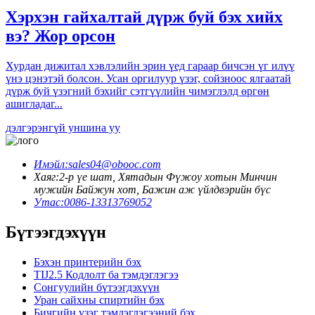
Хэрхэн гайхалтай дүрж буй бэх хийх
вэ? Жор орсон
Хурдан дижитал хэвлэлийн эрин үед гараар бичсэн үг илүү
үнэ цэнэтэй болсон. Усан оргилуур үзэг, сойзноос ялгаатай
дүрж буй үзэгний бэхийг сэтгүүлийн чимэглэлд өргөн
ашигладаг...
дэлгэрэнгүй уншина уу
Имэйл:
sales04@obooc.com
Хаяг:
2-р үе шат, Хятадын Фүжоу хотын Минчин
мужийн Байжун хот, Бажин аж үйлдвэрийн бүс
Утас:
0086-13313769052
Бүтээгдэхүүн
Бэхэн принтерийн бэх
TIJ2.5 Кодлолт ба тэмдэглэгээ
Сонгуулийн бүтээгдэхүүн
Уран сайхны спиртийн бэх
Бичгийн үзэг тэмдэглэгээний бэх