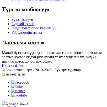
Түргэн холбоосууд
Бүтээгдэхүүн
Бидний тухай
Бидэнтэй холбоо барина уу
Үйлдвэрийн аялал
Лавлагаа илгээх
Манай бүтээгдэхүүн, үнийн жагсаалттай холбоотой лавлагаа
авахыг хүсвэл бидэн рүү имэйл хаягаа үлдээнэ үү, бид 24
цагийн дотор холбогдох болно.
Илгээж байна
© Зохиогчийн эрх - 2010-2025 : Бүх эрх хуулиар
хамгаалагдсан.