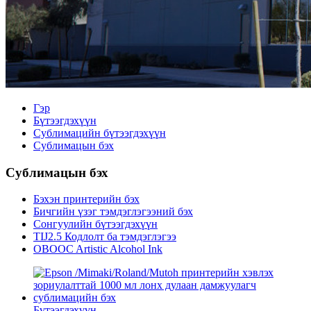
Гэр
Бүтээгдэхүүн
Сублимацийн бүтээгдэхүүн
Сублимацын бэх
Сублимацын бэх
Бэхэн принтерийн бэх
Бичгийн үзэг тэмдэглэгээний бэх
Сонгуулийн бүтээгдэхүүн
TIJ2.5 Кодлолт ба тэмдэглэгээ
OBOOC Artistic Alcohol Ink
Бүтээгдэхүүн