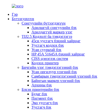
Гэр
Бүтээгдэхүүн
Сонгуулийн бүтээгдэхүүн
Арилшгүй сонгуулийн бэх
Арилдаггүй маркер үзэг
TIJ2.5 Кодлолт ба тэмдэглэгээ
45си уусгагч бэхний хайрцаг
Уусгагч кодлох бэх
Усан суурьтай бэх
HP 45A 51645A бэхний хайрцаг
CISS цэнэглэх систем
Кодлох принтер
Бичгийн үзэг тэмдэглэгээний бэх
Усан оргилуур үзэгний бэх
Самбарын тэмдэглэгээний үзэгний бэх
Байнгын маркер үзэгний бэх
Архины бэх
Бэхэн принтерийн бэх
Будаг бэх
Пигмент бэх
Эко уусгагч бэх
Уусгагч бэх