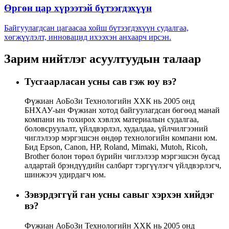
Өргөн цар хүрээтэй бүтээгдэхүүн
Байгуулагдсан цагаасаа хойш бүтээгдэхүүн судалгаа,
хөгжүүлэлт, инновацид ихээхэн анхаарч ирсэн.
Зарим нийтлэг асуултуудын талаар
Тусгаарласан усны сав гэж юу вэ?
Фүжиан АоБоЗи Технологийн ХХК нь 2005 онд
БНХАУ-ын Фүжиан хотод байгуулагдсан бөгөөд манай
компани нь тохирох хэвлэх материалын судалгаа,
боловсруулалт, үйлдвэрлэл, худалдаа, үйлчилгээний
чиглэлээр мэргэшсэн өндөр технологийн компани юм.
Бид Epson, Canon, HP, Roland, Mimaki, Mutoh, Ricoh,
Brother болон төрөл бүрийн чиглэлээр мэргэшсэн бусад
алдартай брэндүүдийн салбарт тэргүүлэгч үйлдвэрлэгч,
шинжээч удирдагч юм.
Зэвэрдэггүй ган усны савыг хэрхэн хийдэг
вэ?
Фүжиан АоБоЗи Технологийн ХХК нь 2005 онд