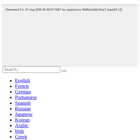
English
French
German
Portuguese
Spanish
Russian
Japanese
Korean
Arabic
Irish
Greek