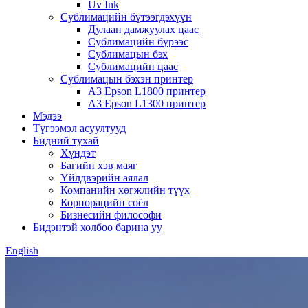
Uv Ink
Сублимацийн бүтээгдэхүүн
Дулаан дамжуулах цаас
Сублимацийн бүрээс
Сублимацын бэх
Сублимацийн цаас
Сублимацын бэхэн принтер
A3 Epson L1800 принтер
A3 Epson L1300 принтер
Мэдээ
Түгээмэл асуултууд
Бидний тухай
Хүндэт
Багийн хэв маяг
Үйлдвэрийн аялал
Компанийн хөгжлийн түүх
Корпорацийн соёл
Бизнесийн философи
Бидэнтэй холбоо барина уу
English