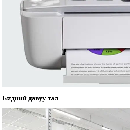
Бидний давуу тал