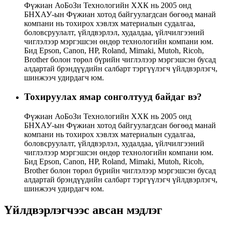
Фүжиан АоБоЗи Технологийн ХХК нь 2005 онд
БНХАУ-ын Фүжиан хотод байгуулагдсан бөгөөд манай
компани нь тохирох хэвлэх материалын судалгаа,
боловсруулалт, үйлдвэрлэл, худалдаа, үйлчилгээний
чиглэлээр мэргэшсэн өндөр технологийн компани юм.
Бид Epson, Canon, HP, Roland, Mimaki, Mutoh, Ricoh,
Brother болон төрөл бүрийн чиглэлээр мэргэшсэн бусад
алдартай брэндүүдийн салбарт тэргүүлэгч үйлдвэрлэгч,
шинжээч удирдагч юм.
Тохируулах ямар сонголтууд байдаг вэ?
Фүжиан АоБоЗи Технологийн ХХК нь 2005 онд
БНХАУ-ын Фүжиан хотод байгуулагдсан бөгөөд манай
компани нь тохирох хэвлэх материалын судалгаа,
боловсруулалт, үйлдвэрлэл, худалдаа, үйлчилгээний
чиглэлээр мэргэшсэн өндөр технологийн компани юм.
Бид Epson, Canon, HP, Roland, Mimaki, Mutoh, Ricoh,
Brother болон төрөл бүрийн чиглэлээр мэргэшсэн бусад
алдартай брэндүүдийн салбарт тэргүүлэгч үйлдвэрлэгч,
шинжээч удирдагч юм.
Үйлдвэрлэгчээс авсан мэдлэг